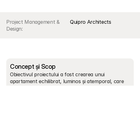
Project Management & 
Quipro Architects
Design:
Concept și Scop
Obiectivul proiectului a fost crearea unui 
apartament echilibrat, luminos și atemporal, care 
îmbină eleganța clasică cu liniile contemporane. 
Spațiul a fost gândit pentru a oferi confort real, 
funcționalitate optimizată și o estetică rafinată, 
fără excese decorative.
Am urmărit o compoziție coerentă între zonele de 
zi și cele private, folosind elemente arhitecturale 
precum profilele decorative, panourile riflate și 