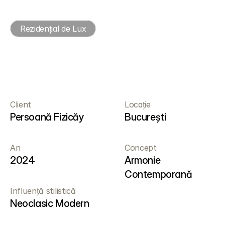
Rezidențial de Lux
E
l
e
g
a
n
ț
ă
U
r
b
a
n
ă
Client
Locație
Persoană Fizicăy
București
An
Concept
2024
Armonie 
Contemporană
Influență stilistică
Neoclasic Modern